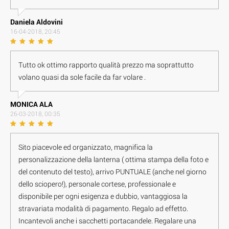
Daniela Aldovini
16-04-2018, 20:45
Tutto ok ottimo rapporto qualità prezzo ma soprattutto
volano quasi da sole facile da far volare .
M O N I C A A L A
26-03-2018, 00:35
Sito piacevole ed organizzato, magnifica la
personalizzazione della lanterna ( ottima stampa della foto e
del contenuto del testo), arrivo PUNTUALE (anche nel giorno
dello sciopero!), personale cortese, professionale e
disponibile per ogni esigenza e dubbio, vantaggiosa la
stravariata modalità di pagamento. Regalo ad effetto.
Incantevoli anche i sacchetti portacandele. Regalare una