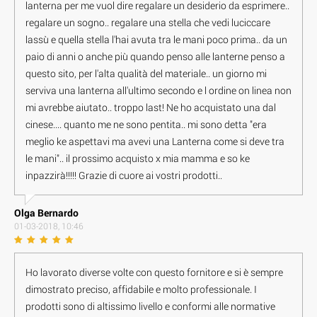
lanterna per me vuol dire regalare un desiderio da esprimere..
regalare un sogno.. regalare una stella che vedi luciccare
lassù e quella stella l'hai avuta tra le mani poco prima.. da un
paio di anni o anche più quando penso alle lanterne penso a
questo sito, per l'alta qualità del materiale.. un giorno mi
serviva una lanterna all'ultimo secondo e l ordine on linea non
mi avrebbe aiutato.. troppo last! Ne ho acquistato una dal
cinese.... quanto me ne sono pentita.. mi sono detta "era
meglio ke aspettavi ma avevi una Lanterna come si deve tra
le mani".. il prossimo acquisto x mia mamma e so ke
inpazzirà!!!!! Grazie di cuore ai vostri prodotti..
Olga Bernardo
01-03-2018, 10:46
Ho lavorato diverse volte con questo fornitore e si è sempre
dimostrato preciso, affidabile e molto professionale. I
prodotti sono di altissimo livello e conformi alle normative