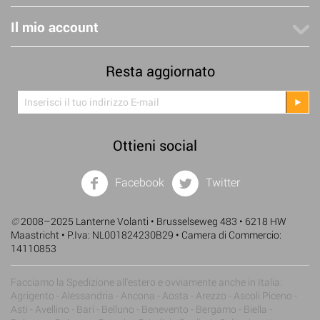
Il mio account
Resta aggiornato
Ottieni social
Facebook
Twitter
©
2008–2025 Lanterne Volanti • Brusselseweg 483 • 6218 HW
Maastricht • P.Iva: NL001824230B29 • Camera di Commercio:
14110853
Facciamo la Spedizione all'estero e ovviamente anche in Italia:
Agrigento - Alessandria - Ancona - Aosta - Arezzo - Ascoli Piceno -
Asti - Avellino - Bari - Belluno - Benevento - Bergamo - Biella -