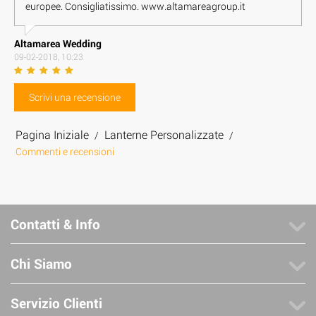
europee. Consigliatissimo. www.altamareagroup.it
Altamarea Wedding
09-02-2018, 10:23
Scrivi una recensione
Pagina Iniziale
Lanterne Personalizzate
/
/
Commenti e recensioni
Contatti & Info
Chi Siamo
Servizio Clienti